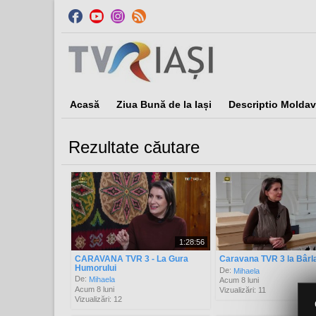
Acasă
Ziua Bună de la Iași
Descriptio Moldav
Rezultate căutare
Sor
1:28:56
CARAVANA TVR 3 - La Gura
Caravana TVR 3 la Bârl
Humorului
De:
Mihaela
De:
Mihaela
Acum 8 luni
Acum 8 luni
Vizualizări: 11
Vizualizări: 12