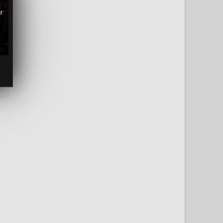
r
22
-