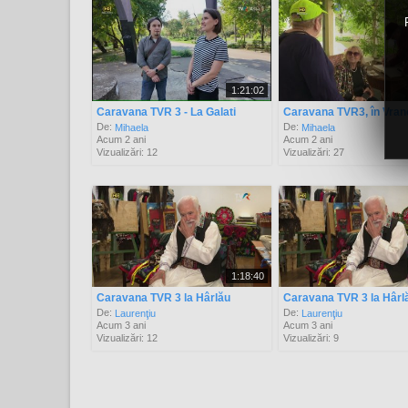
1:21:02
Caravana TVR 3 - La Galati
Caravana TVR3, în Vra
De:
De:
Mihaela
Mihaela
Acum 2 ani
Acum 2 ani
Vizualizări: 12
Vizualizări: 27
1:18:40
Caravana TVR 3 la Hârlău
Caravana TVR 3 la Hârl
De:
De:
Laurenţiu
Laurenţiu
Acum 3 ani
Acum 3 ani
Vizualizări: 12
Vizualizări: 9