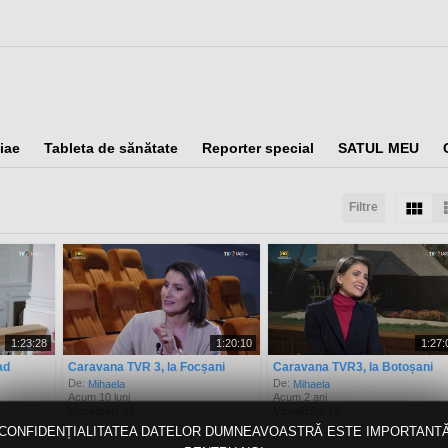
iae
Tableta de sănătate
Reporter special
SATUL MEU
Filtre
taţi după:
Arată:
Rezultate/pagină:
1:23:28
1:20:10
1:27:
ad
Caravana TVR 3, la Focșani
Caravana TVR3, la Botoșani
De:
De:
Mihaela
Mihaela
Acum 10 luni
Acum 2 ani
Vizualizări: 13
Vizualizări: 10
CONFIDENȚIALITATEA DATELOR DUMNEAVOASTRĂ ESTE IMPORTANT