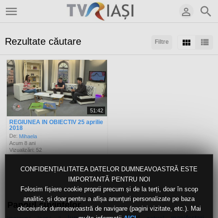
Rezultate căutare
Filtre
Sortaţi după:
Arată:
Rezultate/pagină:
51:42
REGIUNEA IN OBIECTIV 25 aprilie
2018
De:
Mihaela
Acum 8 ani
Vizualizări: 52
CONFIDENȚIALITATEA DATELOR DUMNEAVOASTRĂ ESTE
IMPORTANTĂ PENTRU NOI
Folosim fișiere cookie proprii precum și de la terți, doar în scop
analitic, și doar pentru a afișa anunțuri personalizate pe baza
Panoul cuvintelor
obiceiurilor dumneavoastră de navigare (pagini vizitate, etc.). Mai