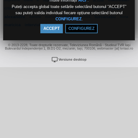
multe informații
.
a
lupascu
stanca
2024
actual
manifestari
AICI
impreuna
ioana
Puteți accepta global toate setările selectând butonul “ACCEPT”
cristin
voi
noaptea
educatie
55
citea
13
pentru
gorgos
sau puteți valida individual fiecare opțiune selectând butonul
alexandru
covid
turcanasu
daniela
mariana
pozitivă
horia
.
CONFIGUREZ
maricica
interviul
de
tie
ACCEPT
CONFIGUREZ
© 2013-2228, Toate drepturile rezervate, Televiziunea Română - Studioul TVR Iași
Bulevardul Independenței 1, Bl.D1-D2, mezanin, Iași, 700106, webmaster [at] tvriasi.ro
Versiune desktop