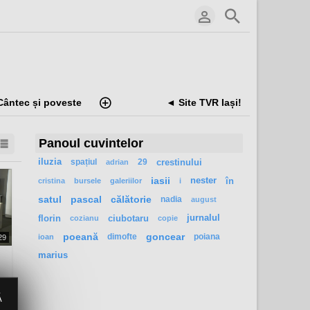
Cântec și poveste
◄ Site TVR Iași!
Panoul cuvintelor
iluzia
spațiul
29
crestinului
adrian
iasii
nester
în
cristina
bursele
galeriilor
i
satul
pascal
călătorie
nadia
august
florin
ciubotaru
jurnalul
cozianu
copie
poeană
dimofte
goncear
poiana
ioan
29
marius
Ă