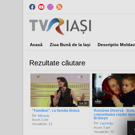
Acasă
Ziua Bună de la Iași
Descriptio Moldav
Rezultate căutare
Sor
54:30
"Familion", cu familia Botea
România Diversă - Bobo
comunitatea rușilor lipo
De:
Mihaela
Brăteşti
Acum 2 ani
De:
Laurenţiu
Vizualizări: 12
Acum 3 ani
Vizualizări: 10