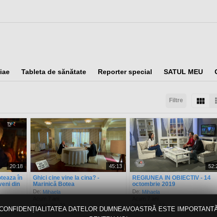
iae
Tableta de sănătate
Reporter special
SATUL MEU
Filtre
taţi după:
Arată:
Rezultate/pagină:
20:18
45:13
52:
teaza în
Ghici cine vine la cina? -
REGIUNEA IN OBIECTIV - 14
veni din
Marinică Botea
octombrie 2019
De:
De:
Mihaela
Mihaela
Acum 7 ani
Acum 7 ani
Vizualizări: 23
Vizualizări: 13
CONFIDENȚIALITATEA DATELOR DUMNEAVOASTRĂ ESTE IMPORTANT