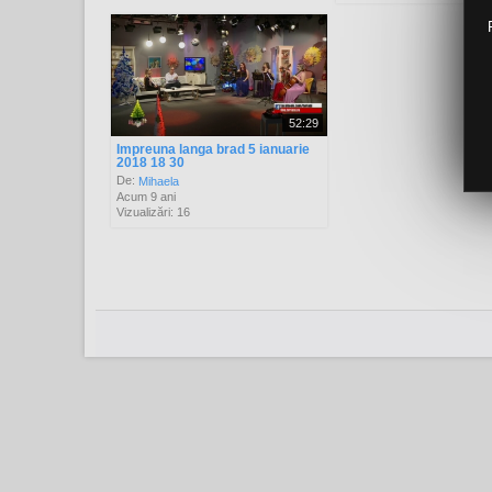
52:29
Impreuna langa brad 5 ianuarie
2018 18 30
De:
Mihaela
Acum 9 ani
Vizualizări: 16