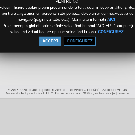
PENTRU NOI
Folosim fișiere cookie proprii precum și de la terți, doar în scop analitic, și doa
pentru a afișa anunțuri personalizate pe baza obiceiurilor dumneavoastră de
navigare (pagini vizitate, etc.). Mai multe informații
.
AICI
Puteți accepta global toate setările selectând butonul “ACCEPT” sau puteți
valida individual fiecare opțiune selectând butonul
.
CONFIGUREZ
ACCEPT
CONFIGUREZ
© 2013-2228, Toate drepturile rezervate, Televiziunea Română - Studioul TVR Iași
Bulevardul Independenței 1, Bl.D1-D2, mezanin, Iași, 700106, webmaster [at] tvriasi.ro