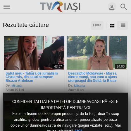
Rezultate căutare
Filtre
Sortaţi după:
Arată:
Rezultate/pagină:
47:37
24:03
Satul meu - Tabăra de jurnalism
Descriptio Moldaviae - Marea
Chatarsis, din satul nemţean
dintre munţi, sau cum a ajuns
Bicazu Ardelean
storgeagul din Deltă, la Bicaz
De:
De:
Mihaela
Mihaela
Acum 10 luni
Acum 5 ani
Vizualizări: 10
Vizualizări: 12
CONFIDENȚIALITATEA DATELOR DUMNEAVOASTRĂ ESTE
IMPORTANTĂ PENTRU NOI
Folosim fișiere cookie proprii precum și de la terți, doar în scop
analitic, și doar pentru a afișa anunțuri personalizate pe baza
obiceiurilor dumneavoastră de navigare (pagini vizitate, etc.). Mai