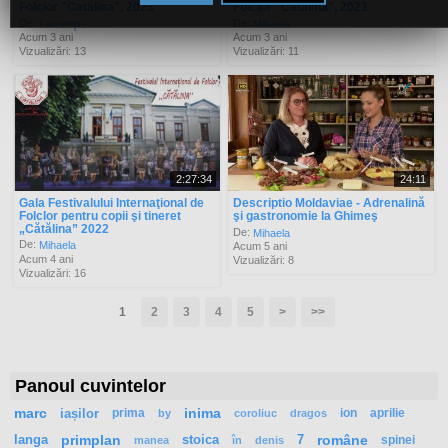
Folclor "Catalina", 2023
Folclor "Catalina", 2023
De:
De:
Laurenţiu
Mihaela
Acum 3 ani
Acum 3 ani
Vizualizări: 13
Vizualizări: 11
2:27:34
24:11
Gala Festivalului Internaţional de
Descriptio Moldaviae - Adrenalină
Folclor pentru copii şi tineret
şi gastronomie la Ghimeş
„Cătălina” 2022
De:
Mihaela
De:
Mihaela
Acum 5 ani
Acum 4 ani
Vizualizări: 8
Vizualizări: 16
1
2
3
4
5
>
>>
Panoul cuvintelor
marc
iașilor
prima
inima
ion
aprilie
by
coroliuc
dragos
langa
primplan
stoica
7
române
spinei
manea
în
denis