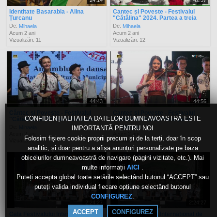
24:14
42:37
Identitate Basarabia - Alina
Cantec și Poveste - Festivalul
Țurcanu
"Cătălina" 2024. Partea a treia
De:
De:
Mihaela
Mihaela
Acum 2 ani
Acum 2 ani
Vizualizări: 11
Vizualizări: 12
44:43
44:56
Cântec și Poveste - Festivalul
Cantec si Poveste - Festivalul
CONFIDENȚIALITATEA DATELOR DUMNEAVOASTRĂ ESTE
"Cătălina" 2024. Partea a doua
"Cătălina" 2024. Prima parte
De:
De:
Mihaela
Mihaela
IMPORTANTĂ PENTRU NOI
Acum 2 ani
Acum 2 ani
Folosim fișiere cookie proprii precum și de la terți, doar în scop
Vizualizări: 14
Vizualizări: 8
analitic, și doar pentru a afișa anunțuri personalizate pe baza
obiceiurilor dumneavoastră de navigare (pagini vizitate, etc.). Mai
multe informații
.
AICI
Puteți accepta global toate setările selectând butonul “ACCEPT” sau
puteți valida individual fiecare opțiune selectând butonul
.
CONFIGUREZ
2:24:27
2:24:27
ACCEPT
CONFIGUREZ
Gala Festivalului International de
Gala Festivalului International de