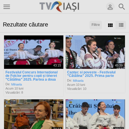
Rezultate căutare
Filtre
Sortaţi după:
Arată:
Rezultate/pagină:
43:15
45:39
Festivalul Concurs Internațional
Cantec si poveste - Festivalul
de Folclor pentru copii și tineret
”Cătălina” 2025. Prima parte
”Cătălina” 2025. Partea a doua
De:
Mihaela
De:
Mihaela
Acum 10 luni
Acum 10 luni
Vizualizări: 10
Vizualizări: 8