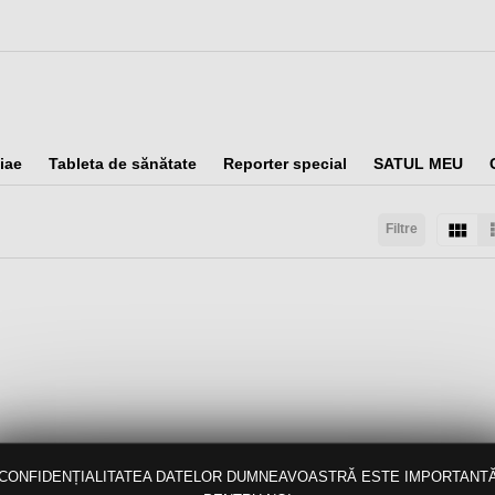
iae
Tableta de sănătate
Reporter special
SATUL MEU
Filtre
taţi după:
Arată:
Rezultate/pagină:
CONFIDENȚIALITATEA DATELOR DUMNEAVOASTRĂ ESTE IMPORTANT