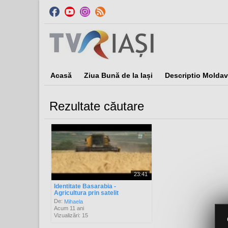
Acasă
Ziua Bună de la Iași
Descriptio Moldav
Rezultate căutare
Sor
23:41
Identitate Basarabia -
Agricultura prin satelit
De:
Mihaela
Acum 11 ani
Vizualizări: 15