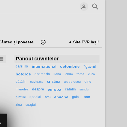
Cântec și poveste
◄ Site TVR Iași!
Panoul cuvintelor
carrillo
international
octombrie
“gavriil
botgros
anamaria
ilona
ichim
toma
2024
cătălin
cristina
cine
cuvioase
teodorescu
despre
europa
catalin
manolea
sandu
special
enache
gala
ioan
pintilie
tvr3
ziua
spațiul
Ă