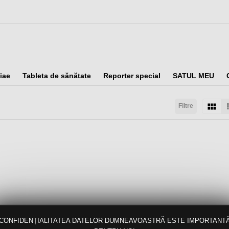
iae
Tableta de sănătate
Reporter special
SATUL MEU
Filtre
taţi după:
Arată:
Rezultate/pagină:
CONFIDENȚIALITATEA DATELOR DUMNEAVOASTRĂ ESTE IMPORTANT