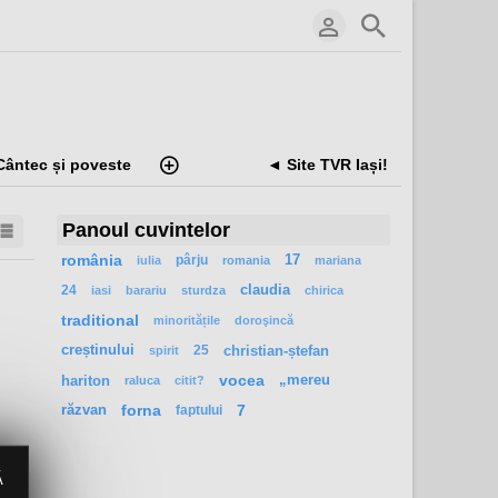
Cântec și poveste
◄ Site TVR Iași!
Panoul cuvintelor
românia
pârju
17
iulia
romania
mariana
24
claudia
iasi
barariu
sturdza
chirica
traditional
minoritățile
doroşincă
creștinului
25
christian-ștefan
spirit
hariton
vocea
„mereu
raluca
citit?
răzvan
forna
faptului
7
Ă