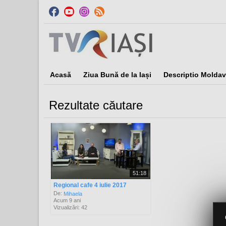
Acasă
Ziua Bună de la Iași
Descriptio Moldav
Rezultate căutare
Sor
51:18
Regional cafe 4 iulie 2017
De:
Mihaela
Acum 9 ani
Vizualizări: 42