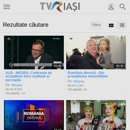
Rezultate căutare
Filtre
Sortaţi după:
Arată:
Rezultate/pagină:
50:48
48:36
ALB - NEGRU: Contraste de
România diversă - Din
actualitate între realitate și
actualitatea minorităților
percepție
De:
Mihaela
De:
Mihaela
Acum 2 ani
Acum 8 luni
Vizualizări: 11
Vizualizări: 12