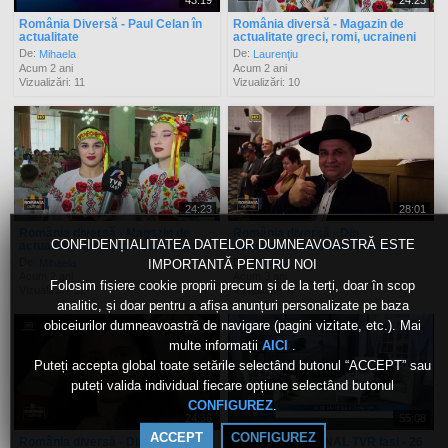
43:19
24:23
România Diversă - Paul Celan în
România diversă - Magazin de
actualitate
actualitate greci, romi, ucraineni
De:
De:
Mihaela
Laurenţiu
Acum 2 ani
Acum 2 ani
Vizualizări: 11
Vizualizări: 10
24:23
28:01
România diversă - Magazin de
România diversă - Din
CONFIDENȚIALITATEA DATELOR DUMNEAVOASTRĂ ESTE
actualitate greci, romi, ucraineni
actualitatea comunității rome
De:
De:
Mihaela
Mihaela
IMPORTANTĂ PENTRU NOI
Acum 2 ani
Acum 3 ani
Folosim fișiere cookie proprii precum și de la terți, doar în scop
Vizualizări: 11
Vizualizări: 8
analitic, și doar pentru a afișa anunțuri personalizate pe baza
obiceiurilor dumneavoastră de navigare (pagini vizitate, etc.). Mai
multe informații
.
AICI
Puteți accepta global toate setările selectând butonul “ACCEPT” sau
puteți valida individual fiecare opțiune selectând butonul
.
CONFIGUREZ
24:36
55:08
ACCEPT
CONFIGUREZ
România diversă - Din
ACTUAL REGIONAL TVR Iasi - 26