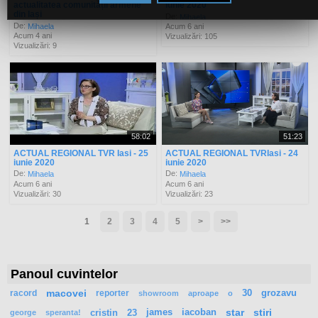
actualitatea comunității armene
iunie 2020
din Iași
De:
Mihaela
De:
Mihaela
Acum 6 ani
Acum 4 ani
Vizualizări: 105
Vizualizări: 9
58:02
51:23
ACTUAL REGIONAL TVR Iasi - 25
ACTUAL REGIONAL TVRIasi - 24
iunie 2020
iunie 2020
De:
De:
Mihaela
Mihaela
Acum 6 ani
Acum 6 ani
Vizualizări: 30
Vizualizări: 23
1
2
3
4
5
>
>>
Panoul cuvintelor
racord
macovei
reporter
30
grozavu
showroom
aproape
o
cristin
23
james
iacoban
star
stiri
george
speranta!