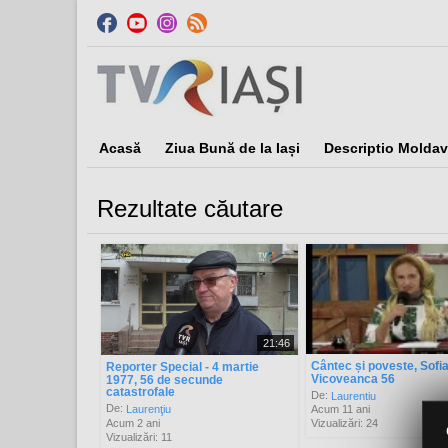
Acasă
Ziua Bună de la Iași
Descriptio Moldav
Rezultate căutare
Sor
21:46
Cântec și poveste, Sofi
Reporter Special - 4 martie
Vicoveanca 56
1977, 56 de secunde
catastrofale
De:
Laurentiu
De:
Laurenţiu
Acum 11 ani
Acum 2 ani
Vizualizări: 24
Vizualizări: 11