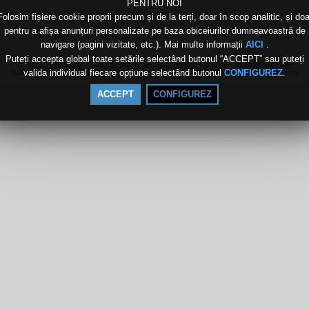
PENTRU NOI
Folosim fișiere cookie proprii precum și de la terți, doar în scop analitic, și doa
pentru a afișa anunțuri personalizate pe baza obiceiurilor dumneavoastră de
navigare (pagini vizitate, etc.). Mai multe informații
.
AICI
Puteți accepta global toate setările selectând butonul “ACCEPT” sau puteți
© 2013-2228, Toate drepturile rezervate, Televiziunea Română - Studioul TVR Iași
valida individual fiecare opțiune selectând butonul
.
CONFIGUREZ
Bulevardul Independenței 1, Bl.D1-D2, mezanin, Iași, 700106, webmaster [at] tvriasi.ro
ACCEPT
CONFIGUREZ