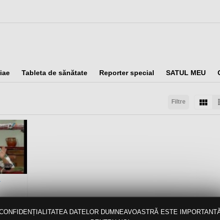
iae
Tableta de sănătate
Reporter special
SATUL MEU
Filtre
taţi după:
Arată:
Rezultate/pagină:
a
CONFIDENȚIALITATEA DATELOR DUMNEAVOASTRĂ ESTE IMPORTANT