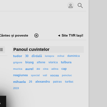
Cântec și poveste
◄ Site TVR Iași!
Panoul cuvintelor
tudor
30
dîrdală
duminica
iuraşcu
mihai
bișog
aftene
viorica
tulbura
grigore
aurel
au
cap
muzica
cina
adina
reagiunea
vocea
special
vali
penciuc
mihaela
26
alexandru
patras
turliuc
2019
Ă