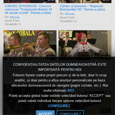
47:34
48:12
CÂNTEC ȘI POVESTE - Concert
Cântec și poveste - “Rapsozii
aniversar ”Constantin Bahrin 35
Botoșanilor 55”. Partea a patra
de ani pe scenă”. Partea a doua
De:
Mihaela
De:
Mihaela
Acum 6 luni
Acum 5 luni
Vizualizări: 11
Vizualizări: 9
52:03
45:20
Cântec și poveste - “Rapsozii
Cântec și poveste - “Rapsozii
CONFIDENȚIALITATEA DATELOR DUMNEAVOASTRĂ ESTE
Botoșanilor 55”. Partea a treia
Botoșanilor 55”. Partea a doua
IMPORTANTĂ PENTRU NOI
De:
De:
Mihaela
Mihaela
Acum 6 luni
Acum 6 luni
Folosim fișiere cookie proprii precum și de la terți, doar în scop
Vizualizări: 11
Vizualizări: 9
analitic, și doar pentru a afișa anunțuri personalizate pe baza
obiceiurilor dumneavoastră de navigare (pagini vizitate, etc.). Mai
multe informații
.
AICI
Puteți accepta global toate setările selectând butonul “ACCEPT” sau
puteți valida individual fiecare opțiune selectând butonul
.
CONFIGUREZ
44:20
45:52
ACCEPT
CONFIGUREZ