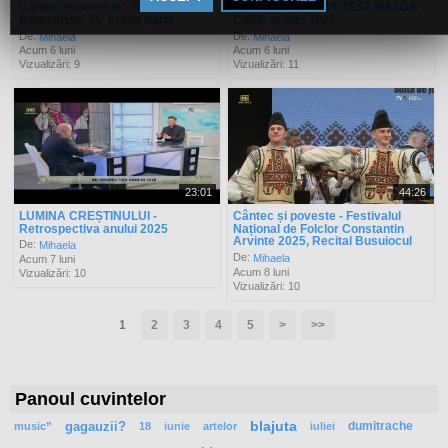
Cântec și poveste - Rapsozii
Showroom - DRIVETEST MAZDA
Botoșanilor 55. Prima parte
CX60, model 2025
De:
De:
Mihaela
Mihaela
Acum 6 luni
Acum 6 luni
Vizualizări: 9
Vizualizări: 11
23:01
44:26
LUMINA CREȘTINULUI -
Cântec și poveste - Festivalul
Retrospectiva anului 2025
Național de Folclor Constantin
Arvinte 2025, Recital Busuiocul
De:
Mihaela
De:
Mihaela
Acum 7 luni
Acum 8 luni
Vizualizări: 10
Vizualizări: 10
1
2
3
4
5
>
>>
Panoul cuvintelor
gagauzii?
blajuta
dumitrache
music”
18
iunie
artelor
iuliei