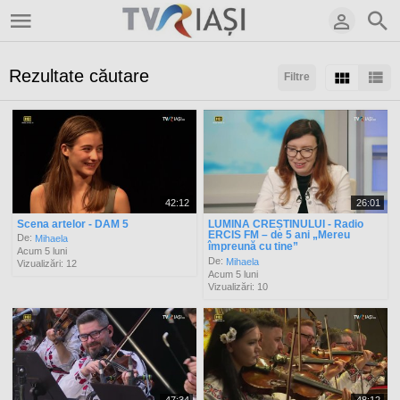
Rezultate căutare
Filtre
Sortaţi după:
Arată:
Rezultate/pagină:
42:12
26:01
Scena artelor - DAM 5
LUMINA CREȘTINULUI - Radio
ERCIS FM – de 5 ani „Mereu
De:
Mihaela
împreună cu tine”
Acum 5 luni
De:
Mihaela
Vizualizări: 12
Acum 5 luni
Vizualizări: 10