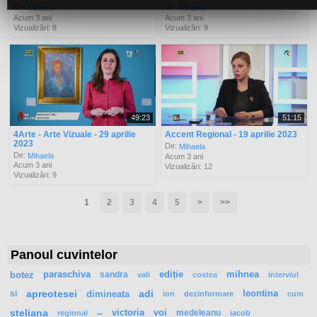
De:
De:
Mihaela
Mihaela
Acum 3 ani
Acum 3 ani
Vizualizări: 8
Vizualizări: 9
49:23
51:15
4Arte - Arte Vizuale - 29 aprilie
Accent Regional - 19 aprilie 2023
2023
De:
Mihaela
De:
Mihaela
Acum 3 ani
Acum 3 ani
Vizualizări: 12
Vizualizări: 9
1
2
3
4
5
>
>>
Panoul cuvintelor
botez
paraschiva
sandra
ediție
mihnea
vali
costea
interviul
si
apreotesei
dimineata
adi
leontina
ion
dezinformare
cum
steliana
–
victoria
voi
medeleanu
regional
iacob