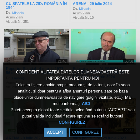
CU SPATELE LA ZID: ROMÂNIA ÎN
ARENA - 29 iulie 2024
1944
De:
Mihaela
De:
Mihaela
Acum 2 ani
Acum 2 ani
Vizualizări: 10
Vizualizări: 351
21:46
50:36
Reporter Special - 4 martie 1977,
Educația la zi - ALEGERI LA
CONFIDENȚIALITATEA DATELOR DUMNEAVOASTRĂ ESTE
56 de secunde catastrofale
UNIVERSITATEA „AL.I. CUZA”
DIN IAȘI - 9 martie 2024
De:
IMPORTANTĂ PENTRU NOI
Laurenţiu
De:
Laurenţiu
Acum 2 ani
Folosim fișiere cookie proprii precum și de la terți, doar în scop
Acum 2 ani
Vizualizări: 11
analitic, și doar pentru a afișa anunțuri personalizate pe baza
Vizualizări: 12
obiceiurilor dumneavoastră de navigare (pagini vizitate, etc.). Mai
multe informații
.
AICI
Puteți accepta global toate setările selectând butonul “ACCEPT” sau
puteți valida individual fiecare opțiune selectând butonul
.
CONFIGUREZ
49:52
00:52
ACCEPT
CONFIGUREZ
ARENA - 9 iulie 2023
Vara pentru voi - 29 iunie 2023