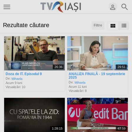
Rezultate căutare
Filtre
Sortaţi după:
Arată:
Rezultate/pagină:
26:36
29:51
Doza de IT. Episodul 9
ANALIZA FINALĂ - 19 septembrie
2025
De:
Mihaela
De:
Mihaela
Acum 9 luni
Acum 11 luni
Vizualizări: 10
Vizualizări: 8
1:28:15
47:59