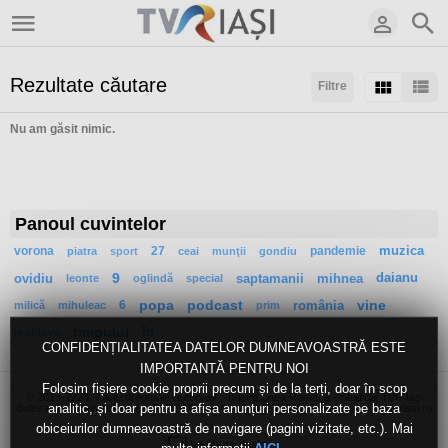
Rezultate căutare
Filtre
Nu am găsit nimic.
Sortaţi după:
Rezultate/pagină:
Panoul cuvintelor
vorona
27
pandemie
muzica
piatra
sport
ceai
munţii
gondiu
ovidiu
9
saptamanii
mihnea
daianu
leonte
oglindă
special
6
popa
podcast
românia
vine
milică
mihuleac
prim
timpului
în
moldova
CONFIDENȚIALITATEA DATELOR DUMNEAVOASTRĂ ESTE
IMPORTANTĂ PENTRU NOI
Folosim fișiere cookie proprii precum și de la terți, doar în scop
© 2013-2228, Toate drepturile rezervate, Televiziunea Română - Studioul TVR Iași
analitic, și doar pentru a afișa anunțuri personalizate pe baza
Bulevardul Independenței 1, Bl.D1-D2, mezanin, Iași, 700106, webmaster [at] tvriasi.ro
obiceiurilor dumneavoastră de navigare (pagini vizitate, etc.). Mai
Versiune desktop