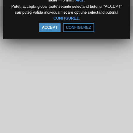
multe informații
.
AICI
Puteți accepta global toate setările selectând butonul “ACCEPT”
sau puteți valida individual fiecare opțiune selectând butonul
.
CONFIGUREZ
ACCEPT
CONFIGUREZ