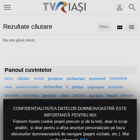
Rezultate căutare
Filtre
Nu am găsit nimic.
Sortaţi după:
Rezultate/pagină:
Panoul cuvintelor
cântec
poiana
octavian
concert
noiembrie
târgu
actual
mihordea
ştefan
capmare
sava
varlan-bondor
9
acrişoare
grozavu
pentru
rățoi
partea
gorgos
teach
tomoiaga
feminin
2016
varza
educatia
monica
sandu
boboci
CONFIDENȚIALITATEA DATELOR DUMNEAVOASTRĂ ESTE
IMPORTANTĂ PENTRU NOI
Folosim fișiere cookie proprii precum și de la terți, doar în scop
© 2013-2228, Toate drepturile rezervate, Televiziunea Română - Studioul TVR Iași
analitic, și doar pentru a afișa anunțuri personalizate pe baza
Bulevardul Independenței 1, Bl.D1-D2, mezanin, Iași, 700106, webmaster [at] tvriasi.ro
obiceiurilor dumneavoastră de navigare (pagini vizitate, etc.). Mai
Versiune desktop