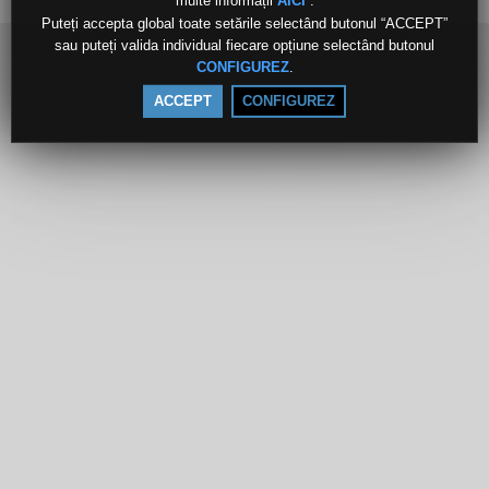
multe informații
.
AICI
Puteți accepta global toate setările selectând butonul “ACCEPT”
sau puteți valida individual fiecare opțiune selectând butonul
.
CONFIGUREZ
ACCEPT
CONFIGUREZ