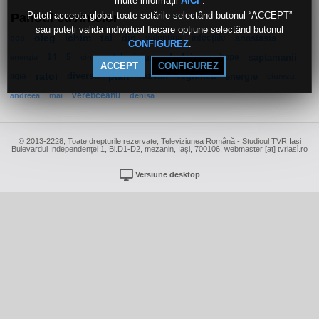
multe informații
.
AICI
Puteți accepta global toate setările selectând butonul “ACCEPT”
Panoul cuvintelor
sau puteți valida individual fiecare opțiune selectând butonul
oleg
ichim
tal
din
valentina
infecțiile
anastasia
pop
.
CONFIGUREZ
14
5
televiziune
balaiasa
hope
saptamanii
energia
cintec
ACCEPT
CONFIGUREZ
ligia
ratoi
diversă
plan
razvan
regiunea
energie
ciurezu
verebceanu
andreea
mai
denisa
© 2013-2228, Toate drepturile rezervate, Televiziunea Română - Studioul TVR Iași
Bulevardul Independenței 1, Bl.D1-D2, mezanin, Iași, 700106, webmaster [at] tvriasi.ro
Versiune desktop