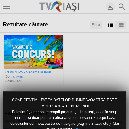
Rezultate căutare
Filtre
Sortaţi după:
Rezultate/pagină:
CONCURS - Vacanță la Iași!
De:
Laurenţiu
Acum 3 ani
CONFIDENȚIALITATEA DATELOR DUMNEAVOASTRĂ ESTE
IMPORTANTĂ PENTRU NOI
Folosim fișiere cookie proprii precum și de la terți, doar în scop
Panoul cuvintelor
analitic, și doar pentru a afișa anunțuri personalizate pe baza
aprilie
timpului
2016
9
aust
clape
„ceahlăul”
sabina
definit
obiceiurilor dumneavoastră de navigare (pagini vizitate, etc.). Mai