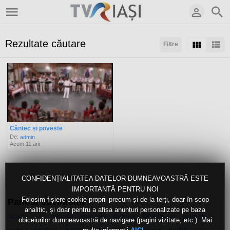
Rezultate căutare
Filtre
Sortaţi după:
Rezultate/pagină:
Cântec și poveste
De:
admin
Acum 11 ani
CONFIDENȚIALITATEA DATELOR DUMNEAVOASTRĂ ESTE
IMPORTANTĂ PENTRU NOI
Folosim fișiere cookie proprii precum și de la terți, doar în scop
Panoul cuvintelor
analitic, și doar pentru a afișa anunțuri personalizate pe baza
lucaci
sabrina
speciala
giurgia
tableta
zi
stamate
şuşu
obiceiurilor dumneavoastră de navigare (pagini vizitate, etc.). Mai
patra
gurlui
liviu
vine