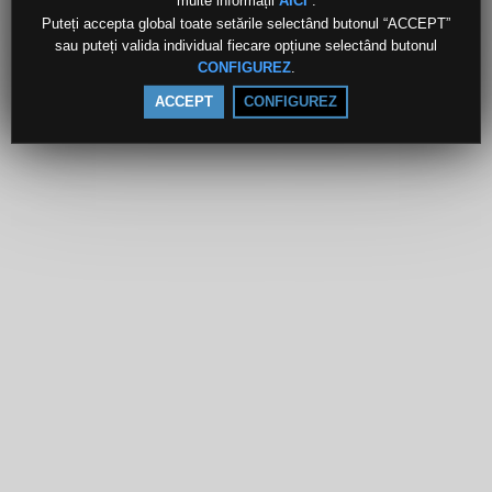
multe informații
.
AICI
Puteți accepta global toate setările selectând butonul “ACCEPT”
sau puteți valida individual fiecare opțiune selectând butonul
.
CONFIGUREZ
ACCEPT
CONFIGUREZ