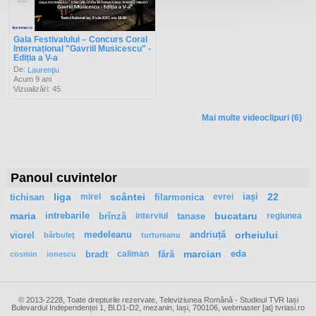
Gala Festivalului – Concurs Coral
Internațional "Gavriil Musicescu" -
Ediția a V-a
De:
Laurenţiu
Acum 9 ani
Vizualizări: 45
Mai multe videoclipuri (6)
Panoul cuvintelor
tichisan
liga
mirel
scântei
filarmonica
evrei
iaşi
22
maria
intrebarile
brînză
interviul
tanase
bucataru
regiunea
viorel
medeleanu
andriuță
orheiului
bărbuleţ
turtureanu
bradt
caliman
fără
marcian
eda
cosmin
ionescu
© 2013-2228, Toate drepturile rezervate, Televiziunea Română - Studioul TVR Iași
Bulevardul Independenței 1, Bl.D1-D2, mezanin, Iași, 700106, webmaster [at] tvriasi.ro