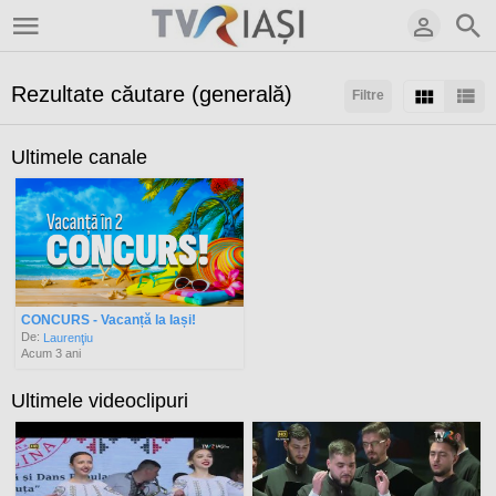
Rezultate căutare (generală)
Filtre
Sortaţi după:
Ultimele canale
CONCURS - Vacanță la Iași!
De:
Laurenţiu
Acum 3 ani
Ultimele videoclipuri