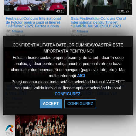
43:15
3:01:27
Festivalul Concurs Internațional
Gala Festivalului-Concurs Coral
de Folclor pentru copii și tineret
Internațional pentru Tineret
”Cătălina” 2025. Partea a doua
“GAVRIIL MUSICESCU” 2023
De:
De:
Mihaela
Mihaela
Acum 10 luni
Acum 3 ani
Vizualizări: 8
Vizualizări: 11
CONFIDENȚIALITATEA DATELOR DUMNEAVOASTRĂ ESTE
IMPORTANTĂ PENTRU NOI
Folosim fișiere cookie proprii precum și de la terți, doar în scop
analitic, și doar pentru a afișa anunțuri personalizate pe baza
obiceiurilor dumneavoastră de navigare (pagini vizitate, etc.). Mai
multe informații
.
AICI
2:42:30
Puteți accepta global toate setările selectând butonul “ACCEPT”
Gala Festivalului - Concurs Coral
Gala Festivalului Concurs Coral
sau puteți valida individual fiecare opțiune selectând butonul
International pentru Tineret, editia
Internațional "GAVRIIL
a VII-a, 2019
MUSICESCU", Ediția a VI-A
.
CONFIGUREZ
De:
De:
Mihaela
Laurenţiu
Acum 7 ani
Acum 8 ani
ACCEPT
CONFIGUREZ
Vizualizări: 26
Vizualizări: 325