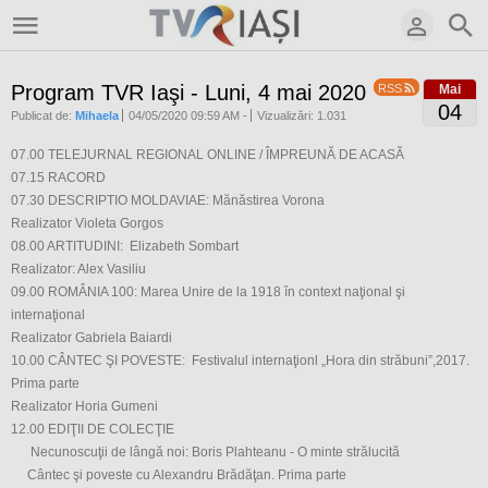
Program TVR Iaşi - Luni, 4 mai 2020
RSS
Mai
04
Publicat de:
Mihaela
04/05/2020 09:59 AM
-
Vizualizări: 1.031
07.00 TELEJURNAL REGIONAL ONLINE / ÎMPREUNĂ DE ACASĂ
07.15 RACORD
07.30 DESCRIPTIO MOLDAVIAE: Mănăstirea Vorona
Realizator Violeta Gorgos
08.00 ARTITUDINI: Elizabeth Sombart
Realizator: Alex Vasiliu
09.00 ROMÂNIA 100: Marea Unire de la 1918 în context naţional şi
internaţional
Realizator Gabriela Baiardi
10.00 CÂNTEC ŞI POVESTE: Festivalul internaţionl „Hora din străbuni”,2017.
Prima parte
Realizator Horia Gumeni
12.00 EDIŢII DE COLECŢIE
Necunoscuţii de lângă noi: Boris Plahteanu - O minte strălucită
Cântec şi poveste cu Alexandru Brădăţan. Prima parte