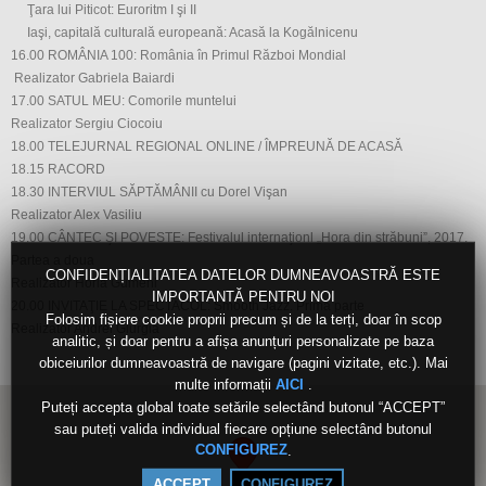
Ţara lui Piticot: Euroritm I şi II
Iaşi, capitală culturală europeană: Acasă la Kogălnicenu
16.00 ROMÂNIA 100: România în Primul Război Mondial
Realizator Gabriela Baiardi
17.00 SATUL MEU: Comorile muntelui
Realizator Sergiu Ciocoiu
18.00 TELEJURNAL REGIONAL ONLINE / ÎMPREUNĂ DE ACASĂ
18.15 RACORD
18.30 INTERVIUL SĂPTĂMÂNII cu Dorel Vişan
Realizator Alex Vasiliu
19.00 CÂNTEC ŞI POVESTE: Festivalul internaţionl „Hora din străbuni”, 2017.
Partea a doua
CONFIDENȚIALITATEA DATELOR DUMNEAVOASTRĂ ESTE
Realizator Horia Gumeni
IMPORTANTĂ PENTRU NOI
20.00 INVITAŢIE LA SPECTACOL: Smooth Jazz. Prima parte
Folosim fișiere cookie proprii precum și de la terți, doar în scop
Realizator Andrei Giurgia
analitic, și doar pentru a afișa anunțuri personalizate pe baza
obiceiurilor dumneavoastră de navigare (pagini vizitate, etc.). Mai
multe informații
.
AICI
Puteți accepta global toate setările selectând butonul “ACCEPT”
sau puteți valida individual fiecare opțiune selectând butonul
.
CONFIGUREZ
ACCEPT
CONFIGUREZ