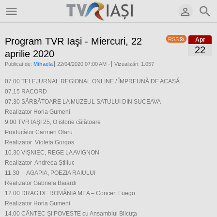
Program TVR Iaşi - Miercuri, 22
RSS
Apr
22
aprilie 2020
Publicat de:
Mihaela
22/04/2020 07:00 AM
-
Vizualizări: 1.057
07.00 TELEJURNAL REGIONAL ONLINE / ÎMPREUNĂ DE ACASĂ
07.15 RACORD
07.30 SĂRBĂTOARE LA MUZEUL SATULUI DIN SUCEAVA
Realizator Horia Gumeni
9.00 TVR IAŞI 25, O istorie călătoare
Producător Carmen Olaru
Realizator Violeta Gorgos
10.30 VIŞNIEC, REGE LA AVIGNON
Realizator Andreea Ştiliuc
11.30 AGAPIA, POEZIA RAIULUI
Realizator Gabriela Baiardi
12.00 DRAG DE ROMÂNIA MEA – Concert Fuego
Realizator Horia Gumeni
14.00 CÂNTEC ŞI POVESTE cu Ansamblul Bilcuţa