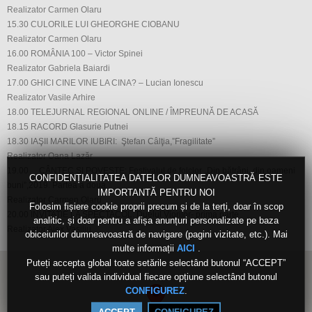
Realizator Carmen Olaru
15.30 CULORILE LUI GHEORGHE CIOBANU
Realizator Carmen Olaru
16.00 ROMÂNIA 100 – Victor Spinei
Realizator Gabriela Baiardi
17.00 GHICI CINE VINE LA CINA? – Lucian Ionescu
Realizator Vasile Arhire
18.00 TELEJURNAL REGIONAL ONLINE / ÎMPREUNĂ DE ACASĂ
18.15 RACORD Glasurie Putnei
18.30 IAŞII MARILOR IUBIRI: Ştefan Câlţia,”Fragilitate”
Realizator Oana Lazăr
19.00 CÂNTEC ŞI POVESTE: Festivalul de folclor „Din bătrâni, din oameni
CONFIDENȚIALITATEA DATELOR DUMNEAVOASTRĂ ESTE
buni”,2019. Partea a doua
IMPORTANTĂ PENTRU NOI
Realizator Carmen Olaru
Folosim fișiere cookie proprii precum și de la terți, doar în scop
20.00 INVITATIE LA SPECTACOL: Duelul Viorilor- prima parte
analitic, și doar pentru a afișa anunțuri personalizate pe baza
Realizator Alex Vasiliu
obiceiurilor dumneavoastră de navigare (pagini vizitate, etc.). Mai
multe informații
.
AICI
Puteți accepta global toate setările selectând butonul “ACCEPT”
sau puteți valida individual fiecare opțiune selectând butonul
.
CONFIGUREZ