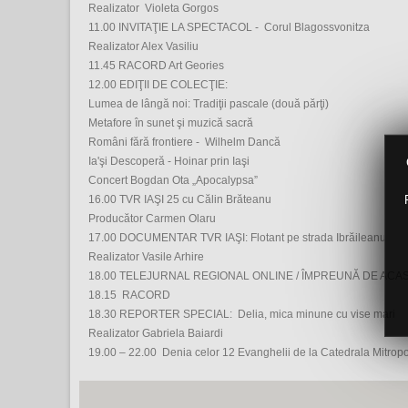
Realizator Violeta Gorgos
11.00 INVITAŢIE LA SPECTACOL - Corul Blagossvonitza
Realizator Alex Vasiliu
11.45 RACORD Art Geories
12.00 EDIŢII DE COLECŢIE:
Lumea de lângă noi: Tradiţii pascale (două părţi)
Metafore în sunet şi muzică sacră
Români fără frontiere - Wilhelm Dancă
Ia'şi Descoperă - Hoinar prin Iaşi
Concert Bogdan Ota „Apocalypsa”
16.00 TVR IAŞI 25 cu Călin Brăteanu
Producător Carmen Olaru
17.00 DOCUMENTAR TVR IAŞI: Flotant pe strada Ibrăileanu
Realizator Vasile Arhire
18.00 TELEJURNAL REGIONAL ONLINE / ÎMPREUNĂ DE ACA
18.15 RACORD
18.30 REPORTER SPECIAL: Delia, mica minune cu vise mari
Realizator Gabriela Baiardi
19.00 – 22.00 Denia celor 12 Evanghelii de la Catedrala Mitropoli