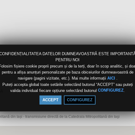
CONFIDENȚIALITATEA DATELOR DUMNEAVOASTRĂ ESTE IMPORTANT
PENTRU NOI
Folosim fișiere cookie proprii precum și de la terți, doar în scop analitic, și doa
pentru a afișa anunțuri personalizate pe baza obiceiurilor dumneavoastră de
navigare (pagini vizitate, etc.). Mai multe informații
.
AICI
Puteți accepta global toate setările selectând butonul “ACCEPT” sau puteți
valida individual fiecare opțiune selectând butonul
.
CONFIGUREZ
SĂ
ACCEPT
CONFIGUREZ
tană din Iași - transmisiune directă de la Catedrala Mitropolitană din Iaşi