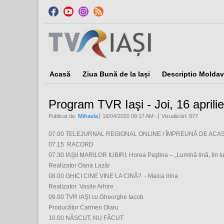
Acasă
Ziua Bună de la Iași
Descriptio Moldav
Program TVR Iaşi - Joi, 16 aprili
Publicat de:
Mihaela
16/04/2020 08:17 AM
-
Vizualizări: 977
07.00 TELEJURNAL REGIONAL ONLINE / ÎMPREUNĂ DE ACA
07.15 RACORD
07.30 IAŞII MARILOR IUBIRI: Horea Paştina – „Lumină lină, lin l
Realizator Oana Lazăr
08.00 GHICI CINE VINE LA CINĂ? - Maica Irina
Realizator Vasile Arhire
09.00 TVR IAŞI cu Gheorghe Iacob
Producător Carmen Olaru
10.00 NĂSCUT, NU FĂCUT