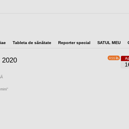
iae
Tableta de sănătate
Reporter special
SATUL MEU
e 2020
RSS
Ap
1
SĂ
umini”