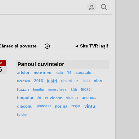
Cântec și poveste
◄ Site TVR Iași!
r
Panoul cuvintelor
6
artelor
manolea
14
sanatate
radu
2016
iubiri
ţibichi
liviu
olaru
berescu
la
lucian
ana
lucaci
familia
parascheva
timpului
cuvioase
violeta
andreea
20
diaconu
podcast
norina
regia
vîntu
folclor