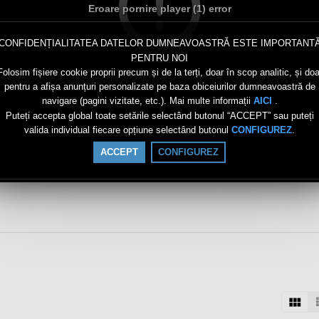
Eroare pornire player (1) error
CONFIDENȚIALITATEA DATELOR DUMNEAVOASTRĂ ESTE IMPORTANT
PENTRU NOI
Folosim fișiere cookie proprii precum și de la terți, doar în scop analitic, și doa
pentru a afișa anunțuri personalizate pe baza obiceiurilor dumneavoastră de
navigare (pagini vizitate, etc.). Mai multe informații
.
AICI
Puteți accepta global toate setările selectând butonul “ACCEPT” sau puteți
valida individual fiecare opțiune selectând butonul
.
CONFIGUREZ
ACCEPT
CONFIGUREZ