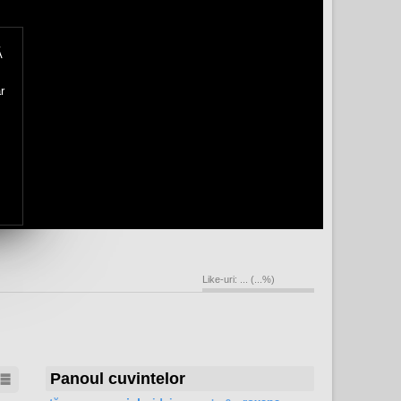
Ă
r
Like-uri:
...
(
...
%)
Panoul cuvintelor