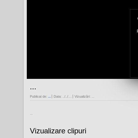
...
Publicat de:
...
Data:
../../....
Vizualizări:
...
...
Vizualizare clipuri