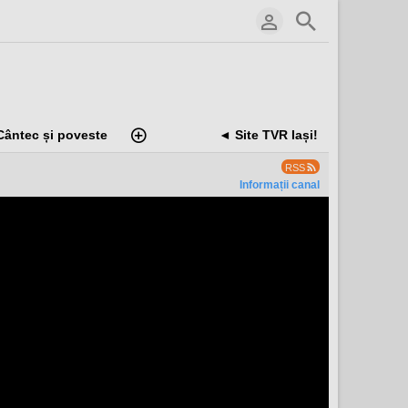
Cântec și poveste
◄ Site TVR Iași!
RSS
Informații canal